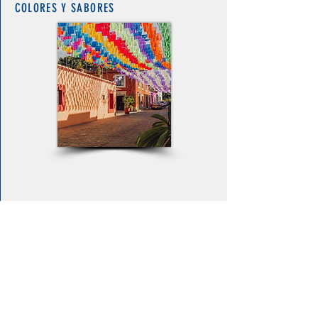
COLORES Y SABORES
DURACIÓN
DESDE
4 DÍAS
$11,395.00 MXN
3 NOCHES
VER MÁS