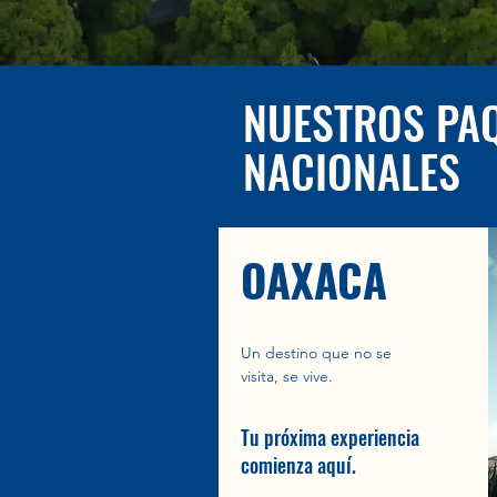
NUESTROS PA
NACIONALES
OAXACA
Un destino que no se
visita, se vive.
Tu próxima experiencia
comienza aquí.