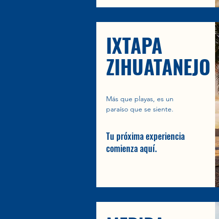
IXTAPA
ZIHUATANEJO
Más que playas, es un
paraíso que se siente.
Tu próxima experiencia
comienza aquí.