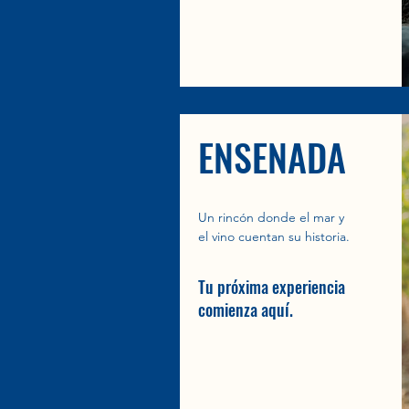
ENSENADA
Un rincón donde el mar y
el vino cuentan su historia.
Tu próxima experiencia
comienza aquí.