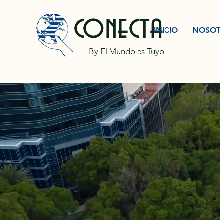
conecta
INICIO
NOSOT
By El Mundo es Tuyo