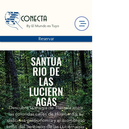
conecta
By El Mundo es Tuyo
Reservar
SANTUA
RIO DE
LAS
LUCIERN
AGAS
Descubre la magia de Tlaxcala entre
las coloridas calles de Huamantla, su
deliciosa gastronomía y el asombroso
brillo del Santuario de las Luciérnagas.