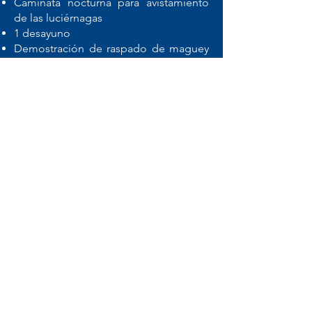
Caminata nocturna para avistamiento
de las luciérnagas
1 desayuno
Demostración de raspado de maguey
y degustación de aguamiel
Recorridos guiados
Coordinador de grupo
Impuestos
NO INCLUYE
Servicios no especificados en el
programa
Gastos de índole personal
Propinas